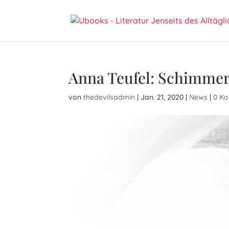
Anna Teufel: Schimme
von
thedevilsadmin
|
Jan. 21, 2020
|
News
|
0 K